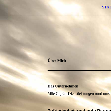
STA
Über Mich
Das Unternehmen
ć
Mile Gaji
- Dienstleistungen rund ums 
Zufriedenheit und gute Partne