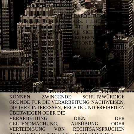
besonderen Fällen sowie gegen
Direktwerbung (Art. 21 DSGVO)
WENN DIE DATENVERARBEITUNG AUF
GRUNDLAGE VON ART. 6 ABS. 1 LIT. E ODER F
DSGVO ERFOLGT, HABEN SIE JEDERZEIT DAS
RECHT, AUS GRÜNDEN, DIE SICH AUS IHRER
BESONDEREN SITUATION ERGEBEN, GEGEN DIE
VERARBEITUNG IHRER PERSONENBEZOGENEN
DATEN WIDERSPRUCH EINZULEGEN; DIES GILT
AUCH FÜR EIN AUF DIESE BESTIMMUNGEN
GESTÜTZTES PROFILING. DIE JEWEILIGE
RECHTSGRUNDLAGE, AUF DENEN EINE
VERARBEITUNG BERUHT, ENTNEHMEN SIE
DIESER DATENSCHUTZERKLÄRUNG. WENN SIE
WIDERSPRUCH EINLEGEN, WERDEN WIR IHRE
BETROFFENEN PERSONENBEZOGENEN DATEN
NICHT MEHR VERARBEITEN, ES SEI DENN, WIR
KÖNNEN ZWINGENDE SCHUTZWÜRDIGE
GRÜNDE FÜR DIE VERARBEITUNG NACHWEISEN,
DIE IHRE INTERESSEN, RECHTE UND FREIHEITEN
ÜBERWIEGEN ODER DIE
VERARBEITUNG DIENT DER
GELTENDMACHUNG, AUSÜBUNG ODER
VERTEIDIGUNG VON RECHTSANSPRÜCHEN