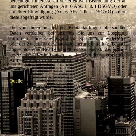
berechtigten Interesse an der effektiven Bearbeitung der an
uns gerichteten Anfragen (Art. 6 Abs. 1 lit. f DSGVO) oder
auf Ihrer Einwilligung (Art. 6 Abs. 1 lit. a DSGVO) sofern
diese abgefragt wurde.
Die von Ihnen an uns per Kontaktanfragen übersandten
Daten verbleiben bei uns, bis Sie uns zur Löschung
auffordern, Ihre Einwilligung zur Speicherung widerrufen
oder der Zweck für die Datenspeicherung entfällt (z. B. nach
abgeschlossener Bearbeitung Ihres Anliegens). Zwingende
gesetzliche Bestimmungen – insbesondere gesetzliche
Aufbewahrungsfristen – bleiben unberührt.
Quelle:
https://www.e-recht24.de/muster-datenschutzerklaerung.html