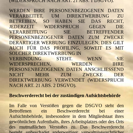
(WIDERSPRUCH NACH ART. 21 ABS. 1 DSGVO).
WERDEN IHRE PERSONENBEZOGENEN DATEN
VERARBEITET, UM DIREKTWERBUNG ZU
BETREIBEN, SO HABEN SIE DAS RECHT,
JEDERZEIT WIDERSPRUCH GEGEN DIE
VERARBEITUNG SIE BETREFFENDER
PERSONENBEZOGENER DATEN ZUM ZWECKE
DERARTIGER WERBUNG EINZULEGEN; DIES GILT
AUCH FÜR DAS PROFILING, SOWEIT ES MIT
SOLCHER DIREKTWERBUNG IN
VERBINDUNG STEHT. WENN SIE
WIDERSPRECHEN, WERDEN IHRE
PERSONENBEZOGENEN DATEN ANSCHLIESSEND
NICHT MEHR ZUM ZWECKE DER
DIREKTWERBUNG VERWENDET (WIDERSPRUCH
NACH ART. 21 ABS. 2 DSGVO).
Beschwerderecht bei der zuständigen Aufsichtsbehörde
Im Falle von Verstößen gegen die DSGVO steht den
Betroffenen ein Beschwerderecht bei einer
Aufsichtsbehörde, insbesondere in dem Mitgliedstaat ihres
gewöhnlichen Aufenthalts, ihres Arbeitsplatzes oder des Orts
des mutmaßlichen Verstoßes zu. Das Beschwerderecht
besteht unbeschadet anderweitiger verwaltungsrechtlicher