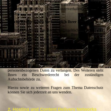
Bereitstellung der Website zu gewährleisten. Andere Daten
können zur Analyse Ihres Nutzerverhaltens verwendet
werden.
Welche Rechte haben Sie bezüglich Ihrer Daten?
Sie haben jederzeit das Recht, unentgeltlich Auskunft über
Herkunft, Empfänger und Zweck Ihrer gespeicherten
personenbezogenen Daten zu erhalten. Sie haben außerdem
ein Recht, die Berichtigung oder Löschung dieser Daten zu
verlangen. Wenn Sie eine Einwilligung zur
Datenverarbeitung erteilt haben, können Sie diese
Einwilligung jederzeit für die Zukunft widerrufen.
Außerdem haben Sie das Recht, unter bestimmten
Umständen die Einschränkung der Verarbeitung Ihrer
personenbezogenen Daten zu verlangen. Des Weiteren steht
Ihnen ein Beschwerderecht bei der zuständigen
Aufsichtsbehörde zu.
Hierzu sowie zu weiteren Fragen zum Thema Datenschutz
können Sie sich jederzeit an uns wenden.
2. Hosting und Content Delivery Networks