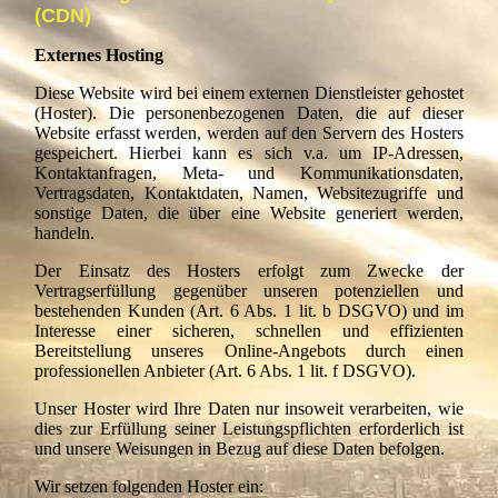
(CDN)
Externes Hosting
Diese Website wird bei einem externen Dienstleister gehostet
(Hoster). Die personenbezogenen Daten, die auf dieser
Website erfasst werden, werden auf den Servern des Hosters
gespeichert. Hierbei kann es sich v.a. um IP-Adressen,
Kontaktanfragen, Meta- und Kommunikationsdaten,
Vertragsdaten, Kontaktdaten, Namen, Websitezugriffe und
sonstige Daten, die über eine Website generiert werden,
handeln.
Der Einsatz des Hosters erfolgt zum Zwecke der
Vertragserfüllung gegenüber unseren potenziellen und
bestehenden Kunden (Art. 6 Abs. 1 lit. b DSGVO) und im
Interesse einer sicheren, schnellen und effizienten
Bereitstellung unseres Online-Angebots durch einen
professionellen Anbieter (Art. 6 Abs. 1 lit. f DSGVO).
Unser Hoster wird Ihre Daten nur insoweit verarbeiten, wie
dies zur Erfüllung seiner Leistungspflichten erforderlich ist
und unsere Weisungen in Bezug auf diese Daten befolgen.
Wir setzen folgenden Hoster ein: