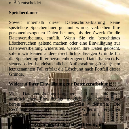
o. Ä.) entscheidet.
Speicherdauer
Soweit innerhalb dieser Datenschutzerklärung keine
speziellere Speicherdauer genannt wurde, verbleiben Ihre
personenbezogenen Daten bei uns, bis der Zweck für die
Datenverarbeitung entfällt. Wenn Sie ein berechtigtes
Löschersuchen geltend machen oder eine Einwilligung zur
Datenverarbeitung widerrufen, werden Ihre Daten gelöscht,
sofern wir keinen anderen rechtlich zulässigen Gründe für
die Speicherung Ihrer personenbezogenen Daten haben (z.B.
steuer- oder handelsrechtliche Aufbewahrungsfristen); im
letztgenannten Fall erfolgt die Löschung nach Fortfall dieser
Gründe.
Widerruf Ihrer Einwilligung zur Datenverarbeitung
Viele Datenverarbeitungsvorgänge sind nur mit Ihrer
ausdrücklichen Einwilligung möglich. Sie können eine
bereits erteilte Einwilligung jederzeit widerrufen. Die
Rechtmäßigkeit der bis zum Widerruf erfolgten
Datenverarbeitung bleibt vom Widerruf unberührt.
Widerspruchsrecht gegen die Datenerhebung in