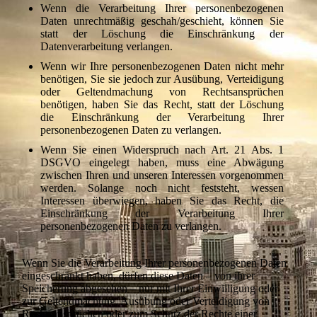
Wenn die Verarbeitung Ihrer personenbezogenen
Daten unrechtmäßig geschah/geschieht, können Sie
statt der Löschung die Einschränkung der
Datenverarbeitung verlangen.
Wenn wir Ihre personenbezogenen Daten nicht mehr
benötigen, Sie sie jedoch zur Ausübung, Verteidigung
oder Geltendmachung von Rechtsansprüchen
benötigen, haben Sie das Recht, statt der Löschung
die Einschränkung der Verarbeitung Ihrer
personenbezogenen Daten zu verlangen.
Wenn Sie einen Widerspruch nach Art. 21 Abs. 1
DSGVO eingelegt haben, muss eine Abwägung
zwischen Ihren und unseren Interessen vorgenommen
werden. Solange noch nicht feststeht, wessen
Interessen überwiegen, haben Sie das Recht, die
Einschränkung der Verarbeitung Ihrer
personenbezogenen Daten zu verlangen.
Wenn Sie die Verarbeitung Ihrer personenbezogenen Daten
eingeschränkt haben, dürfen diese Daten – von ihrer
Speicherung abgesehen – nur mit Ihrer Einwilligung oder
zur Geltendmachung, Ausübung oder Verteidigung von
Rechtsansprüchen oder zum Schutz der Rechte einer