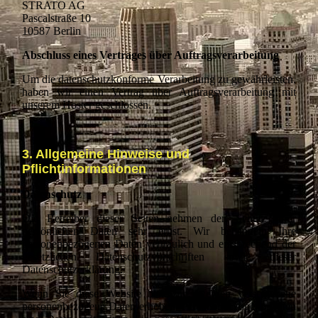
STRATO AG
Pascalstraße 10
10587 Berlin
Abschluss eines Vertrages über Auftragsverarbeitung
Um die datenschutzkonforme Verarbeitung zu gewährleisten,
haben wir einen Vertrag über Auftragsverarbeitung mit
unserem Hoster geschlossen.
3. Allgemeine Hinweise und
Pflichtinformationen
Datenschutz
Die Betreiber dieser Seiten nehmen den Schutz Ihrer
persönlichen Daten sehr ernst. Wir behandeln Ihre
personenbezogenen Daten vertraulich und entsprechend der
gesetzlichen Datenschutzvorschriften sowie dieser
Datenschutzerklärung.
Wenn Sie diese Website benutzen, werden verschiedene
personenbezogene Daten erhoben. Personenbezogene Daten