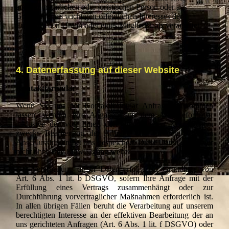
anderen natürlichen oder juristischen Person oder aus
Gründen eines wichtigen öffentlichen Interesses der
Europäischen Union oder eines Mitgliedstaats verarbeitet
werden.
4. Datenerfassung auf dieser Website
Kontaktformular
Wenn Sie uns per Kontaktformular Anfragen zukommen
lassen, werden Ihre Angaben aus dem Anfrageformular
inklusive der von Ihnen dort angegebenen Kontaktdaten
zwecks Bearbeitung der Anfrage und für den Fall von
Anschlussfragen bei uns gespeichert. Diese Daten geben wir
nicht ohne Ihre Einwilligung weiter.
Die Verarbeitung dieser Daten erfolgt auf Grundlage von
Art. 6 Abs. 1 lit. b DSGVO, sofern Ihre Anfrage mit der
Erfüllung eines Vertrags zusammenhängt oder zur
Durchführung vorvertraglicher Maßnahmen erforderlich ist.
In allen übrigen Fällen beruht die Verarbeitung auf unserem
berechtigten Interesse an der effektiven Bearbeitung der an
uns gerichteten Anfragen (Art. 6 Abs. 1 lit. f DSGVO) oder