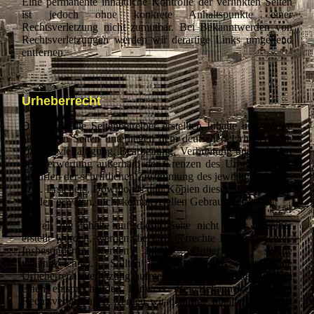
Eine permanente inhaltliche Kontrolle der verlinkten Seiten
ist jedoch ohne konkrete Anhaltspunkte einer
Rechtsverletzung nicht zumutbar. Bei Bekanntwerden von
Rechtsverletzungen werden wir derartige Links umgehend
entfernen.
Urheberrecht
Die durch die Seitenbetreiber erstellten Inhalte und Werke
auf diesen Seiten unterliegen dem deutschen Urheberrecht.
Die Vervielfältigung, Bearbeitung, Verbreitung und jede Art
der Verwertung außerhalb der Grenzen des Urheberrechtes
bedürfen der schriftlichen Zustimmung des jeweiligen Autors
bzw. Erstellers. Downloads und Kopien dieser Seite sind nur
für den privaten, nicht kommerziellen Gebrauch gestattet.
Soweit die Inhalte auf dieser Seite nicht vom Betreiber
erstellt wurden, werden die Urheberrechte Dritter beachtet.
Insbesondere werden Inhalte Dritter als solche
gekennzeichnet. Sollten Sie trotzdem auf eine
Urheberrechtsverletzung aufmerksam werden, bitten wir um
einen entsprechenden Hinweis. Bei Bekanntwerden von
Rechtsverletzungen werden wir derartige Inhalte umgehend
entfernen.