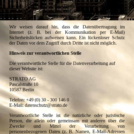
sind Daten, mit denen Sie persönlich identifiziert werden
können. Die vorliegende Datenschutzerklärung erläutert,
welche Daten wir erheben und wofür wir sie nutzen. Sie
erläutert auch, wie und zu welchem Zweck das geschieht.
Wir weisen darauf hin, dass die Datenübertragung im
Internet (z. B. bei der Kommunikation per E-Mail)
Sicherheitslücken aufweisen kann. Ein lückenloser Schutz
der Daten vor dem Zugriff durch Dritte ist nicht möglich.
Hinweis zur verantwortlichen Stelle
Die verantwortliche Stelle für die Datenverarbeitung auf
dieser Website ist:
STRATO AG
Pascalstraße 10
10587 Berlin
Telefon: +49 (0) 30 - 300 146 0
E-Mail: datenschutz@strato.de
Verantwortliche Stelle ist die natürliche oder juristische
Person, die allein oder gemeinsam mit anderen über die
Zwecke und Mittel der Verarbeitung von
personenbezogenen Daten (z. B. Namen, E-Mail-Adressen