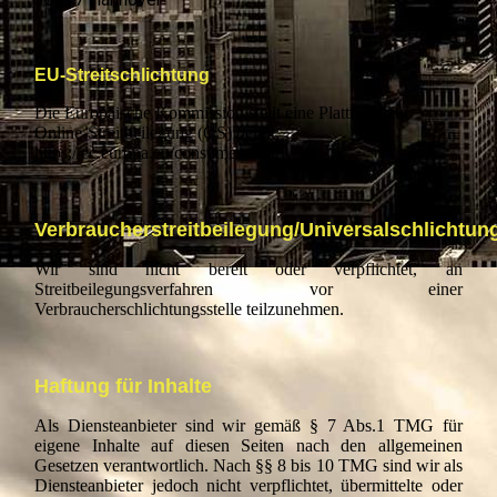
EU-Streitschlichtung
Die Europäische Kommission stellt eine Plattform zur
Online-Streitbeilegung (OS) bereit:
https://ec.europa.eu/consumers/odr.
Verbraucherstreitbeilegung/Universalschlichtung
Wir sind nicht bereit oder verpflichtet, an
Streitbeilegungsverfahren vor einer
Verbraucherschlichtungsstelle teilzunehmen.
Haftung für Inhalte
Als Diensteanbieter sind wir gemäß § 7 Abs.1 TMG für
eigene Inhalte auf diesen Seiten nach den allgemeinen
Gesetzen verantwortlich. Nach §§ 8 bis 10 TMG sind wir als
Diensteanbieter jedoch nicht verpflichtet, übermittelte oder