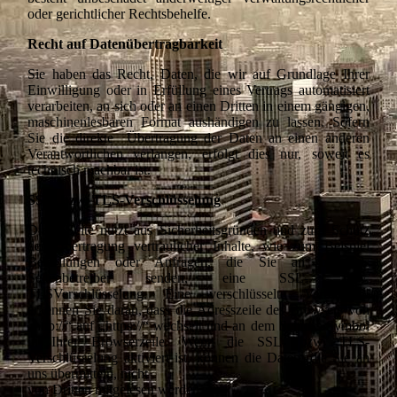
oder gerichtlicher Rechtsbehelfe.
Recht auf Datenübertragbarkeit
Sie haben das Recht, Daten, die wir auf Grundlage Ihrer
Einwilligung oder in Erfüllung eines Vertrags automatisiert
verarbeiten, an sich oder an einen Dritten in einem gängigen,
maschinenlesbaren Format aushändigen zu lassen. Sofern
Sie die direkte Übertragung der Daten an einen anderen
Verantwortlichen verlangen, erfolgt dies nur, soweit es
technisch machbar ist.
SSL- bzw. TLS-Verschlüsselung
Diese Seite nutzt aus Sicherheitsgründen und zum Schutz
der Übertragung vertraulicher Inhalte, wie zum Beispiel
Bestellungen oder Anfragen, die Sie an uns als
Seitenbetreiber senden, eine SSL- bzw.
TLSVerschlüsselung. Eine verschlüsselte Verbindung
erkennen Sie daran, dass die Adresszeile des Browsers von
„http://“ auf „https://“ wechselt und an dem Schloss-Symbol
in Ihrer Browserzeile. Wenn die SSL- bzw. TLS-
Verschlüsselung aktiviert ist, können die Daten, die Sie an
uns übermitteln, nicht
von Dritten mitgelesen werden.