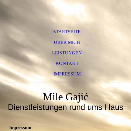
STARTSEITE
ÜBER MICH
LEISTUNGEN
KONTAKT
IMPRESSUM
Mile Gajić
Dienstleistungen rund ums Haus
Impressum