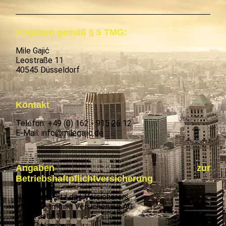
Angaben gemäß § 5 TMG:
Mile Gaji
ć
Leostraße 11
40545 Düsseldorf
Kontakt
Telefon: +49 (0) 162 - 915 26 12
E-Mail: info@milegajic.de
Angaben zur
Betriebshaftpflichtversicherung
Name und Sitz des Versicherers:
VHV Allgemeine Versicherung AG
VHV-Platz 1
30177 Hannover