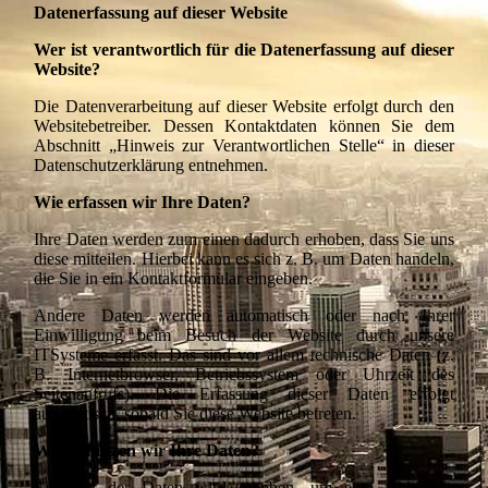
Datenerfassung auf dieser Website
Wer ist verantwortlich für die Datenerfassung auf dieser
Website?
Die Datenverarbeitung auf dieser Website erfolgt durch den
Websitebetreiber. Dessen Kontaktdaten können Sie dem
Abschnitt „Hinweis zur Verantwortlichen Stelle“ in dieser
Datenschutzerklärung entnehmen.
Wie erfassen wir Ihre Daten?
Ihre Daten werden zum einen dadurch erhoben, dass Sie uns
diese mitteilen. Hierbei kann es sich z. B. um Daten handeln,
die Sie in ein Kontaktformular eingeben.
Andere Daten werden automatisch oder nach Ihrer
Einwilligung beim Besuch der Website durch unsere
ITSysteme erfasst. Das sind vor allem technische Daten (z.
B. Internetbrowser, Betriebssystem oder Uhrzeit des
Seitenaufrufs). Die Erfassung dieser Daten erfolgt
automatisch, sobald Sie diese Website betreten.
Wofür nutzen wir Ihre Daten?
Ein Teil der Daten wird erhoben, um eine fehlerfreie